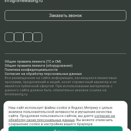
info@timeleasing.ru
Заказать звонок
Общие правила лизинга (ТС и СМ)
Общие правила лизинга (оборудование)
Политика конфиденциальности
Согласие на обработку персональных данных
Вся размещенная на сайте информация, касающаяся лизинговых
программ, предложений и акций, носит справочный характер и не
является публичной офертой. При использовании материалов с
данного сайта должна быть обязательно указана ссылка на
timeleasing.ru.
© 2010-2026 ООО «ТаймЛизинг»
Наш сайт использует файлы cookie и Яндекс.Метрику с целью
Дизайн ANFALOVA.ART
анализа пользовательской активности и улучшения качества
Разработка
digital-агентство AiR
сайта. Продолжая пользоваться сайтом, вы даете
согласие на
обработку своих персональных данных
. Вы можете отключить
сохранение cookie в настройках вашего браузера.