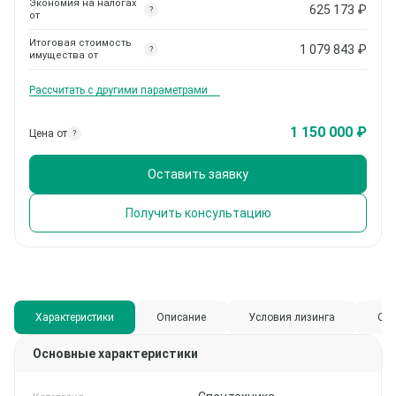
Экономия на налогах
625 173
₽
?
от
Итоговая стоимость
1 079 843
₽
?
имущества от
Рассчитать с другими параметрами
1 150 000 ₽
Цена от
?
Оставить заявку
Получить консультацию
Характеристики
Описание
Условия лизинга
Спи
Основные характеристики