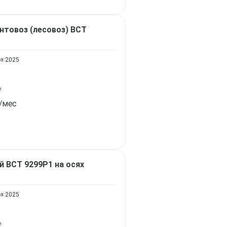
нтовоз (лесовоз)
ВСТ
а:
2025
?
/мес
ой
ВСТ 9299Р1 на осях
а:
2025
?