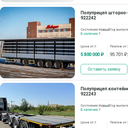
Полуприцеп шторно
922242
Состояние:
Новый
Год выпуск
В наличии
?
Цена от
Платеж от
?
5 800 000 ₽
95 701
₽
Оставить заявку
Полуприцеп контейн
922243
Состояние:
Новый
Год выпуск
В наличии
?
Цена от
Платеж от
?