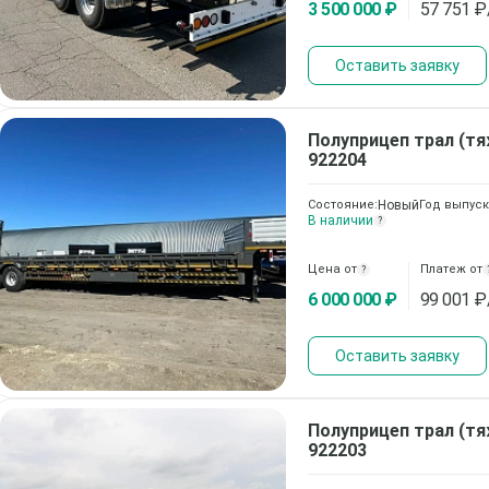
3 500 000 ₽
57 751
₽
Оставить заявку
Полуприцеп трал (т
922204
Состояние:
Новый
Год выпуск
В наличии
?
Цена от
Платеж от
?
6 000 000 ₽
99 001
₽
Оставить заявку
Полуприцеп трал (т
922203