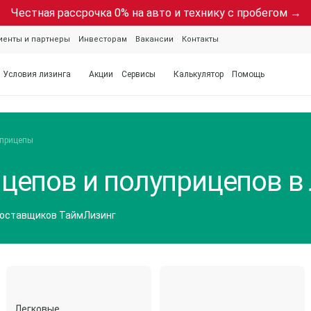
Честная рассрочка 0% на авто и технику с пробегом →
иенты и партнеры
Инвесторам
Вакансии
Контакты
Условия лизинга
Акции
Сервисы
Калькулятор
Помощь
уприцепы
цепов и полуприцепов в
поставщиков ТаймЛизинг
Легковые