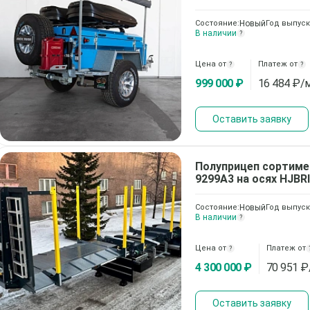
Состояние:
Новый
Год выпуск
В наличии
?
Цена от
Платеж от
?
?
999 000 ₽
16 484
₽/
Оставить заявку
Полуприцеп сортиме
9299А3 на осях HJBR
Состояние:
Новый
Год выпуск
В наличии
?
Цена от
Платеж от
?
4 300 000 ₽
70 951
₽
Оставить заявку