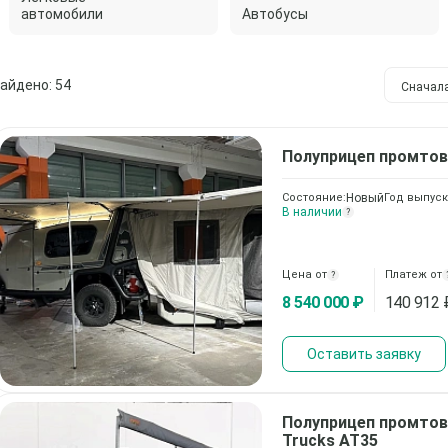
автомобили
Автобусы
айдено: 54
Сначал
Полуприцеп промто
Состояние:
Новый
Год выпуск
В наличии
?
Цена от
Платеж от
?
8 540 000 ₽
140 912
Оставить заявку
Полуприцеп промто
Trucks AT35