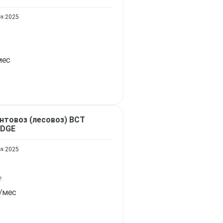
а:
2025
мес
нтовоз (лесовоз)
ВСТ
IDGE
а:
2025
?
/мес