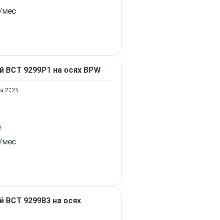
/мес
ой
ВСТ 9299Р1 на осях BPW
а:
2025
?
/мес
ой
ВСТ 9299В3 на осях