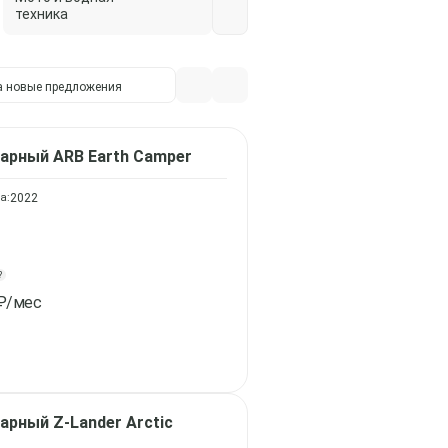
техника
а
новые предложения
варный
ARB Earth Camper
а:
2022
?
₽/мес
варный
Z-Lander Arctic