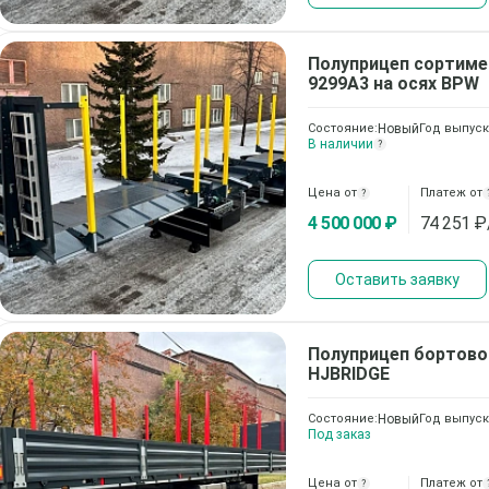
Полуприцеп сортиме
9299А3 на осях BPW
Состояние:
Новый
Год выпуск
В наличии
?
Цена от
Платеж от
?
4 500 000 ₽
74 251
₽
Оставить заявку
Полуприцеп бортов
HJBRIDGE
Состояние:
Новый
Год выпуск
Под заказ
Цена от
Платеж от
?