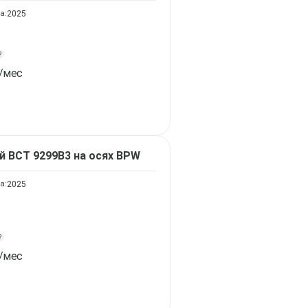
а:
2025
?
/мес
ой
ВСТ 9299В3 на осях BPW
а:
2025
?
/мес