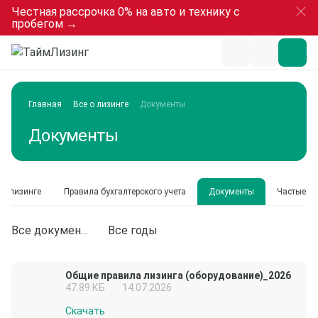
Честная рассрочка 0% на авто и технику с
пробегом →
Главная
Все о лизинге
Документы
Документы
 о лизинге
Правила бухгалтерского учета
Документы
Частые в
Все документы
Все годы
Общие правила лизинга (оборудование)_2026
47.89 КБ
14.07.2026
Скачать