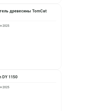
тель древесины
TomCat
а:
2025
n DY 1150
а:
2025