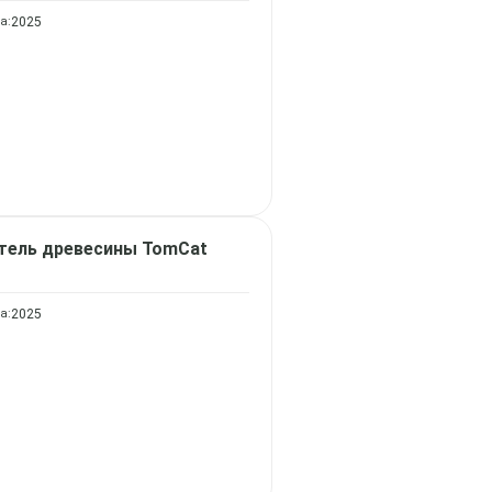
а:
2025
тель древесины
TomCat
а:
2025