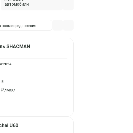
автомобили
Автобусы
а
новые предложения
ель
SHACMAN
а:
2024
т
?
₽/мес
chai U60