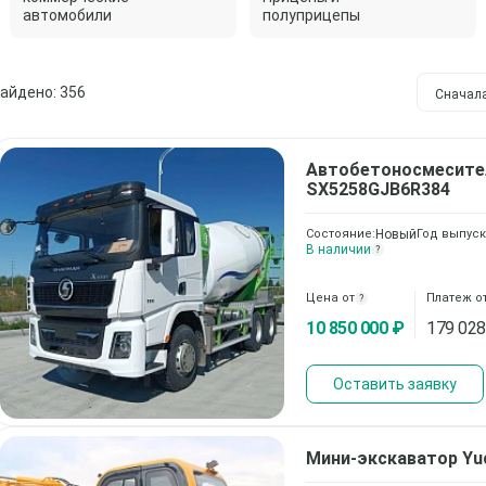
автомобили
полуприцепы
айдено: 356
Сначал
Автобетоносмесит
SX5258GJB6R384
Состояние:
Новый
Год выпуск
В наличии
?
Цена от
Платеж о
?
10 850 000 ₽
179 028
Оставить заявку
Мини-экскаватор
Yu