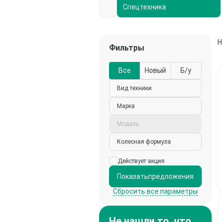
Спецтехника
Н
Фильтры
Все
Новый
Б/у
Вид техники
Марка
Модель
Колесная формула
Действует акция
Показать
предложения
Сбросить все параметры
Не нашли то, что