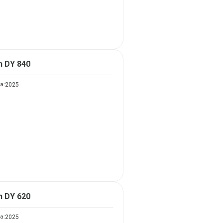
n DY 840
а:
2025
n DY 620
а:
2025