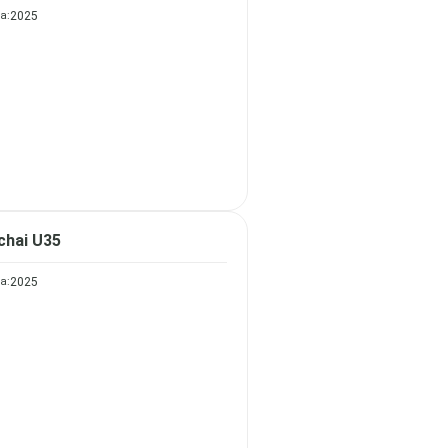
а:
2025
chai U35
а:
2025