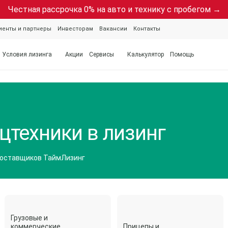
Честная рассрочка 0% на авто и технику с пробегом →
иенты и партнеры
Инвесторам
Вакансии
Контакты
Условия лизинга
Акции
Сервисы
Калькулятор
Помощь
цтехники в лизинг
поставщиков ТаймЛизинг
Грузовые и
коммерческие
Прицепы и