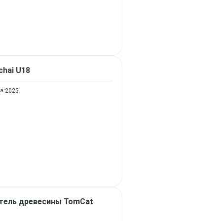
chai U18
а:
2025
тель древесины
TomCat