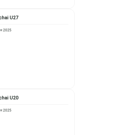
chai U27
а:
2025
chai U20
а:
2025