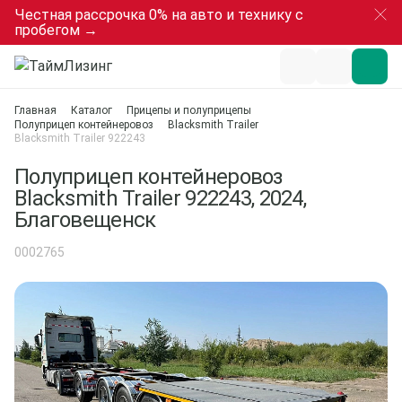
Честная рассрочка 0% на авто и технику с
пробегом →
Главная
Каталог
Прицепы и полуприцепы
Полуприцеп контейнеровоз
Blacksmith Trailer
Blacksmith Trailer 922243
Полуприцеп контейнеровоз
Blacksmith Trailer 922243, 2024,
Благовещенск
0002765