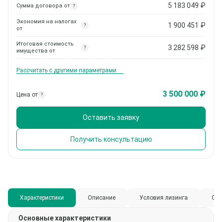
5 183 049
₽
Сумма договора от
?
Экономия на налогах
1 900 451
₽
?
от
Итоговая стоимость
3 282 598
₽
?
имущества от
Рассчитать с другими параметрами
3 500 000 ₽
Цена от
?
Оставить заявку
Получить консультацию
Характеристики
Описание
Условия лизинга
Спи
Основные характеристики