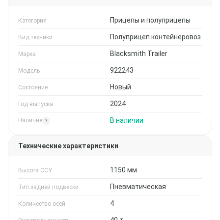
Прицепы и полуприцепы
Категория
Полуприцеп контейнеровоз
Вид техники
Blacksmith Trailer
Марка
922243
Модель
Новый
Состояние
2024
Год выпуска
В наличии
Наличие
?
Технические характеристики
1150 мм
Высота ССУ
Пневматическая
Тип задней подвески
4
Количество осей