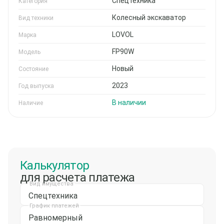
Спецтехника
Категория
Колесный экскаватор
Вид техники
LOVOL
Марка
FP90W
Модель
Новый
Состояние
2023
Год выпуска
В наличии
Наличие
Калькулятор
для расчета платежа
Вид имущества
Спецтехника
График платежей
Равномерный