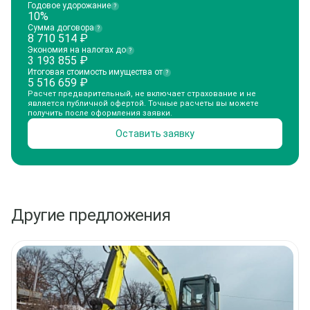
Годовое удорожание
?
10%
Сумма договора
?
8 710 514
₽
Экономия на налогах до
?
3 193 855
₽
Итоговая стоимость имущества от
?
5 516 659
₽
Расчет предварительный, не включает страхование и не
является публичной офертой. Точные расчеты вы можете
получить после оформления заявки.
Оставить заявку
Другие предложения