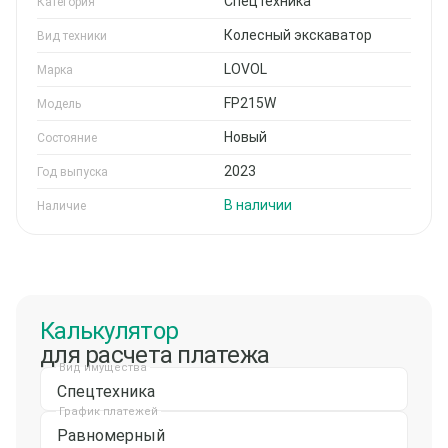
Спецтехника
Категория
Колесный экскаватор
Вид техники
LOVOL
Марка
FP215W
Модель
Новый
Состояние
2023
Год выпуска
В наличии
Наличие
Калькулятор
для расчета платежа
Вид имущества
Спецтехника
График платежей
Равномерный