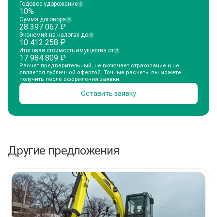
Годовое удорожание
?
10%
Сумма договора
?
28 397 067
₽
Экономия на налогах до
?
10 412 258
₽
Итоговая стоимость имущества от
?
17 984 809
₽
Расчет предварительный, не включает страхование и не
является публичной офертой. Точные расчеты вы можете
получить после оформления заявки.
Оставить заявку
Другие предложения