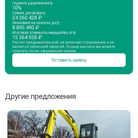
Годовое удорожание
?
10%
Сумма договора
?
24 260 428
₽
Экономия на налогах до
?
8 895 490
₽
Итоговая стоимость имущества от
?
15 364 938
₽
Расчет предварительный, не включает страхование и не
является публичной офертой. Точные расчеты вы можете
получить после оформления заявки.
Оставить заявку
Другие предложения