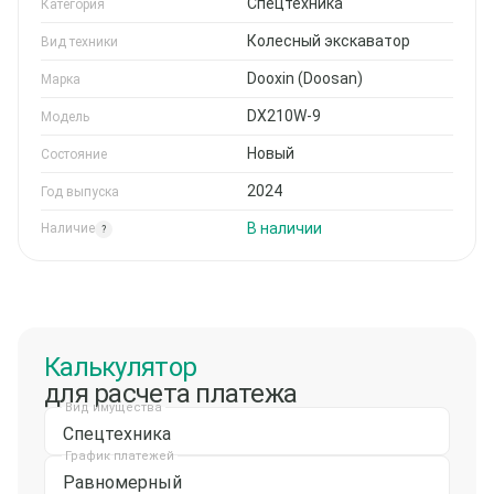
Спецтехника
Категория
Колесный экскаватор
Вид техники
Dooxin (Doosan)
Марка
DX210W-9
Модель
Новый
Состояние
2024
Год выпуска
В наличии
Наличие
?
Калькулятор
для расчета платежа
Вид имущества
Спецтехника
График платежей
Равномерный