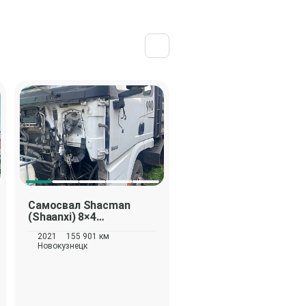
Самосвал
Shacman
Самосвал
Shacman
(Shaanxi) 8×4
(Shaanxi) 8×4
SX33186T366C
SX33186T366C
2021
155 901 км
2021
162 894 км
Новокузнецк
Новокузнецк