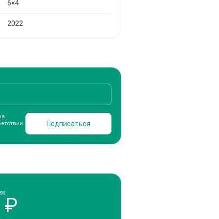
6×4
2022
на
Подписаться
ветствии
еж
₽