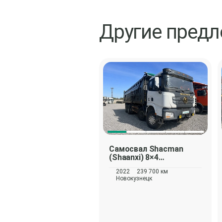
Другие пред
Самосвал
Shacman
(Shaanxi) 8×4
SX331863366
2022
239 700 км
Новокузнецк