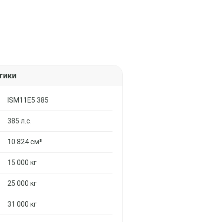
тики
ISM11E5 385
385 л.с.
10 824 см³
15 000 кг
25 000 кг
31 000 кг