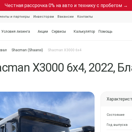
Честная рассрочка 0% на авто и технику с пробегом →
иенты и партнеры
Инвесторам
Вакансии
Контакты
Условия лизинга
Акции
Сервисы
Калькулятор
Помощь
свал
Shacman (Shaanxi)
Shacman X3000 6х4
cman X3000 6х4, 2022, Б
Характерис
Состояние
Год выпуска