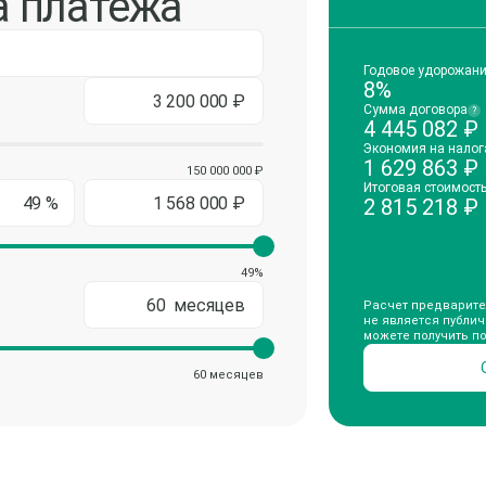
а платежа
Годовое удорожан
8%
Сумма договора
?
4 445 082
₽
Экономия на налог
1 629 863
₽
150 000 000 ₽
Итоговая стоимост
2 815 218
₽
49%
Расчет предварите
не является публи
можете получить п
60 месяцев