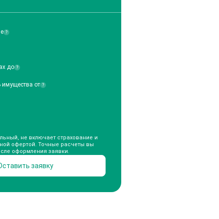
ие
?
ах до
?
ь имущества от
?
льный, не включает страхование и
чной офертой. Точные расчеты вы
осле оформления заявки.
Оставить заявку