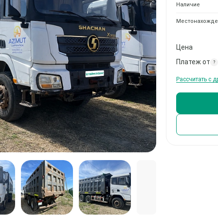
Наличие
Местонахожде
Цена
Платеж от
?
Рассчитать с 