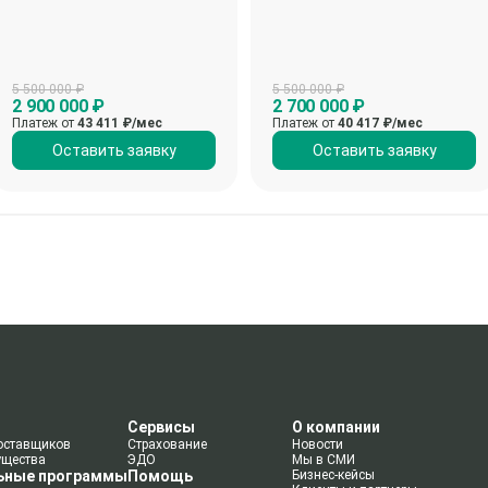
5 500 000 ₽
5 500 000 ₽
2 900 000 ₽
2 700 000 ₽
Платеж от
43 411
₽/мес
Платеж от
40 417
₽/мес
Оставить заявку
Оставить заявку
Сервисы
О компании
оставщиков
Страхование
Новости
ущества
ЭДО
Мы в СМИ
ьные программы
Помощь
Бизнес-кейсы