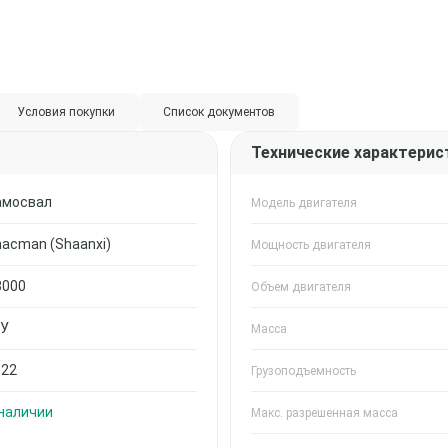
Условия покупки
Список документов
Технические характерис
амосвал
Модель двигателя
acman (Shaanxi)
Мощность двигателя
3000
Объем двигателя
/У
Масса
022
Грузоподъемность
 наличии
Макс. разрешенная масса