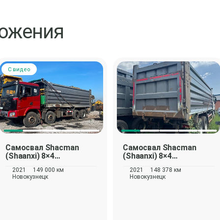
ложения
С видео
Самосвал
Shacman
Самосвал
Shacman
(Shaanxi) 8×4
(Shaanxi) 8×4
SX33186T366C
SX33186T366C
2021
149 000 км
2021
148 378 км
Новокузнецк
Новокузнецк