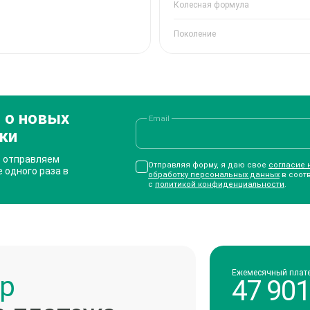
Колесная формула
Поколение
 о новых
Email
ки
— отправляем
Отправляя форму, я даю свое
согласие 
 одного раза в
обработку персональных данных
в соот
с
политикой конфиденциальности
.
Ежемесячный плат
ор
47 901