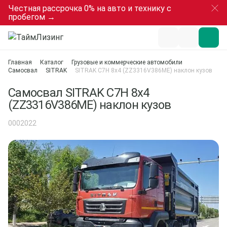
Честная рассрочка 0% на авто и технику с
пробегом →
Главная
Каталог
Грузовые и коммерческие автомобили
Самосвал
SITRAK
SITRAK C7H 8x4 (ZZ3316V386ME) наклон кузов
Самосвал SITRAK C7H 8x4
(ZZ3316V386ME) наклон кузов
0002022