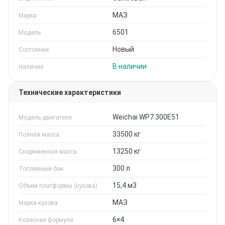
МАЗ
Марка
6501
Модель
Новый
Состояние
В наличии
Наличие
Технические характеристики
Weichai WP7.300E51
Модель двигателя
33500 кг
Полная масса
13250 кг
Снаряженная масса
300 л
Топливный бак
15,4 м3
Объем платформы (кузова)
МАЗ
Марка кузова
6×4
Колесная формула