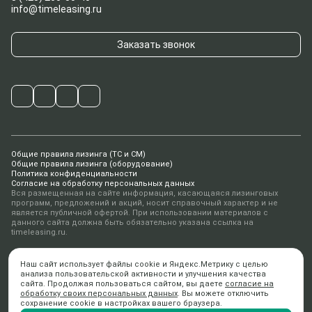
info@timeleasing.ru
Заказать звонок
Общие правила лизинга (ТС и СМ)
Общие правила лизинга (оборудование)
Политика конфиденциальности
Согласие на обработку персональных данных
Вся размещенная на сайте информация, касающаяся лизинговых
программ, предложений и акций, носит справочный характер и не
является публичной офертой. При использовании материалов с
данного сайта должна быть обязательно указана ссылка на
timeleasing.ru.
© 2010-2026 ООО «ТаймЛизинг»
Наш сайт использует файлы cookie и Яндекс.Метрику с целью
Дизайн ANFALOVA.ART
анализа пользовательской активности и улучшения качества
Разработка
digital-агентство AiR
сайта. Продолжая пользоваться сайтом, вы даете
согласие на
обработку своих персональных данных
. Вы можете отключить
сохранение cookie в настройках вашего браузера.