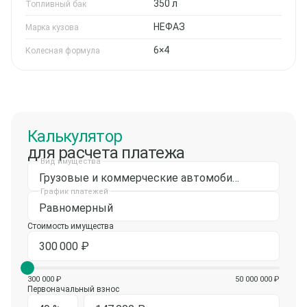
350 л
Топливный бак
НЕФАЗ
Марка кузова
6×4
Колесная формула
Калькулятор
для расчета платежа
Вид имущества
Грузовые и коммерческие автомобили
График платежей
Равномерный
Стоимость имущества
300 000 ₽
50 000 000 ₽
Первоначальный взнос