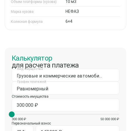
10 м3
Объем платформы (кузова)
НЕФАЗ
Марка кузова
6×4
Колесная формула
Калькулятор
для расчета платежа
Вид имущества
Грузовые и коммерческие автомобили
График платежей
Равномерный
Стоимость имущества
300 000 ₽
50 000 000 ₽
Первоначальный взнос