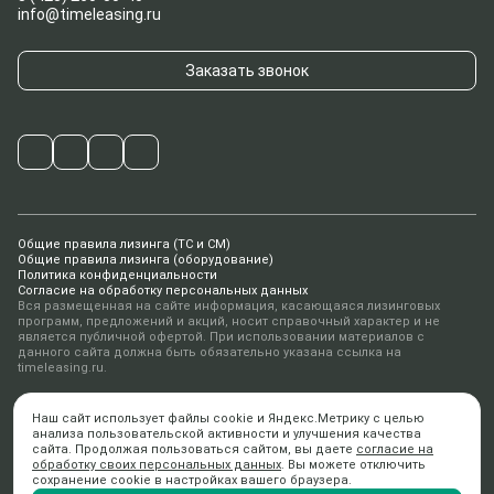
info@timeleasing.ru
Заказать звонок
Общие правила лизинга (ТС и СМ)
Общие правила лизинга (оборудование)
Политика конфиденциальности
Согласие на обработку персональных данных
Вся размещенная на сайте информация, касающаяся лизинговых
программ, предложений и акций, носит справочный характер и не
является публичной офертой. При использовании материалов с
данного сайта должна быть обязательно указана ссылка на
timeleasing.ru.
© 2010-2026 ООО «ТаймЛизинг»
Наш сайт использует файлы cookie и Яндекс.Метрику с целью
Дизайн ANFALOVA.ART
анализа пользовательской активности и улучшения качества
Разработка
digital-агентство AiR
сайта. Продолжая пользоваться сайтом, вы даете
согласие на
обработку своих персональных данных
. Вы можете отключить
сохранение cookie в настройках вашего браузера.