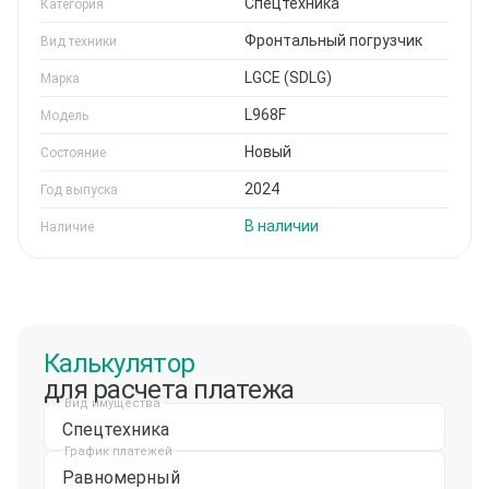
Спецтехника
Категория
Фронтальный погрузчик
Вид техники
LGCE (SDLG)
Марка
L968F
Модель
Новый
Состояние
2024
Год выпуска
В наличии
Наличие
Калькулятор
для расчета платежа
Вид имущества
Спецтехника
График платежей
Равномерный