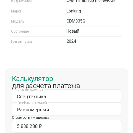
Фронтальный погрузчик
Вид техники
Lonking
Марка
CDM835G
Модель
Новый
Состояние
2024
Год выпуска
Калькулятор
для расчета платежа
Вид имущества
Спецтехника
График платежей
Равномерный
Стоимость имущества