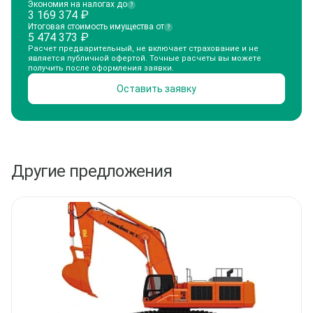
Экономия на налогах до
?
3 169 374
₽
Итоговая стоимость имущества от
?
5 474 373
₽
Расчет предварительный, не включает страхование и не
является публичной офертой. Точные расчеты вы можете
получить после оформления заявки.
Оставить заявку
Другие предложения