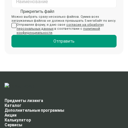
Наименование
Прикрепить файл
Можно выбрать сразу несколько файлов. Сумма всех
загружаемых файлов не должна превышать 5 мегабайт по весу.
Отправляя форму, я даю свое
согласие на обработку
персональных данных
в соответствии с
политикой
конфиденциальности
.
Отправить
Предметы лизинга
Каталог
Дополнительные программы
Акции
Калькулятор
Сервисы