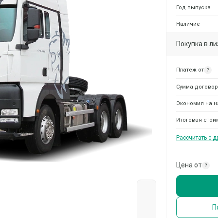
Год выпуска
Наличие
Покупка в ли
Платеж от
?
Сумма договор
Экономия на н
Итоговая стои
Рассчитать с 
Цена от
?
П