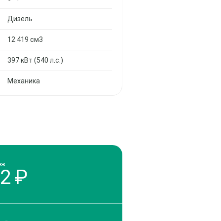
Дизель
12 419 см3
397 кВт (540 л.с.)
Механика
еж
02
₽