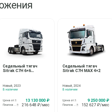
ложения
Седельный тягач
Седельный тягач
Sitrak C7H 6×6
Sitrak C7H MAX 4×2
(ZZ4406V395ME)
Новый, 2023
Новый, 2024
В наличии
В наличии
13 130 000 ₽
9 250 000 ₽
Цена от
Цена от
?
?
216 648
₽/мес
152 627
₽/мес
Платеж от
Платеж от
?
?