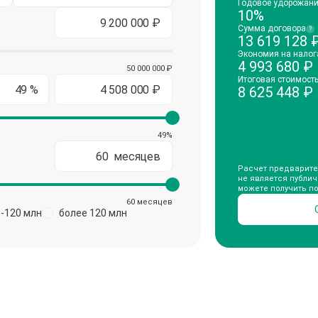
Годовое удорожан
10%
Сумма договора
?
13 619 128
Экономия на налог
4 993 680
₽
50 000 000 ₽
Итоговая стоимост
8 625 448
₽
49%
Расчет предварите
не является публи
можете получить п
60 месяцев
0-120 млн
более 120 млн