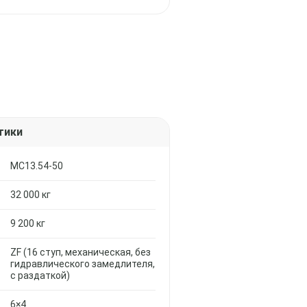
тики
MC13.54-50
32 000 кг
9 200 кг
ZF (16 ступ, механическая, без
гидравлического замедлителя,
с раздаткой)
6×4