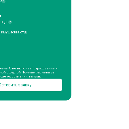
ие
?
₽
ах до
?
ь имущества от
?
льный, не включает страхование и
чной офертой. Точные расчеты вы
осле оформления заявки.
Оставить заявку