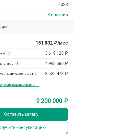
2023
В наличии
зинг
151 802
₽/мес
13 619 128
₽
а от
?
4 993 680
₽
алогах от
?
8 625 448
₽
мость имущества от
?
другими параметрами
9 200 000 ₽
Оставить заявку
олучить консультацию