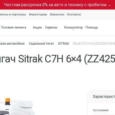
Честная рассрочка 0% на авто и технику с пробегом →
иенты и партнеры
Инвесторам
Вакансии
Контакты
Условия лизинга
Акции
Сервисы
Калькулятор
Помощь
ские автомобили
Седельный тягач
SITRAK
Sitrak C7H 6×4 (ZZ4256V364
ач Sitrak C7H 6×4 (ZZ42
Характерис
Состояние