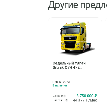
Другие пред
Седельный тягач
Sitrak C7H 4×2
(ZZ4186V391HE)
Новый, 2023
В наличии
8 750 000 ₽
Цена от
?
144 377
₽/мес
Платеж от
?