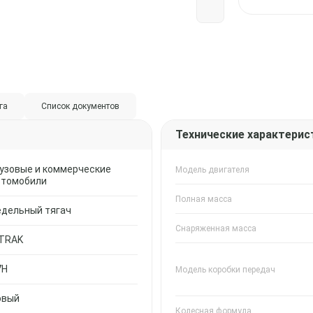
га
Список документов
Технические характерис
рузовые и коммерческие
Модель двигателя
втомобили
Полная масса
едельный тягач
Снаряженная масса
ITRAK
7H
Модель коробки передач
овый
Колесная формула