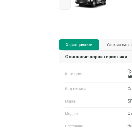
Характеристики
Условия лизин
Основные характеристики
Г
Категория
а
С
Вид техники
S
Марка
C
Модель
Н
Состояние