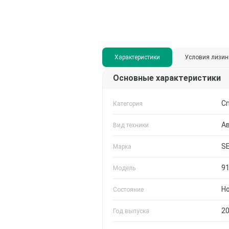
Характеристики
Условия лизин
Основные характеристики
С
Категория
А
Вид техники
S
Марка
9
Модель
Н
Состояние
2
Год выпуска