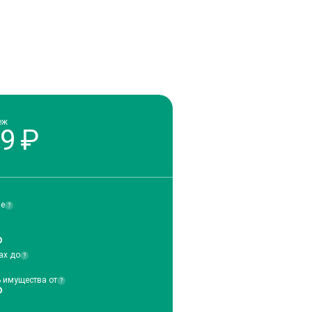
еж
29
₽
ие
?
₽
ах до
?
ь имущества от
?
₽