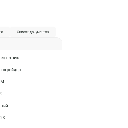
га
Список документов
пецтехника
втогрейдер
EM
19
овый
023