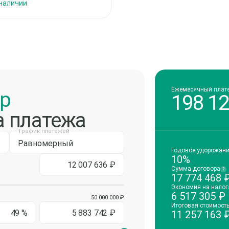
 наличии
Ежемесячный плат
ор
198 1
а платежа
График платежей
Равномерный
Годовое удорожан
10%
Сумма договора
?
17 774 468
Экономия на налог
6 517 305
₽
50 000 000 ₽
Итоговая стоимост
11 257 163