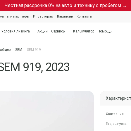
Честная рассрочка 0% на авто и технику с пробегом →
иенты и партнеры
Инвесторам
Вакансии
Контакты
Условия лизинга
Акции
Сервисы
Калькулятор
Помощь
рейдер
SEM
SEM 919
SEM 919, 2023
Характерис
Состояние
Год выпуска