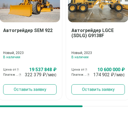
Автогрейдер
SEM 922
Автогрейдер
LGCE
(SDLG) G9138F
Новый, 2023
Новый, 2023
В наличии
В наличии
19 537 848 ₽
10 600 000 ₽
Цена от
Цена от
?
?
322 379
₽/мес
174 902
₽/мес
Платеж от
Платеж от
?
?
Оставить заявку
Оставить заявку