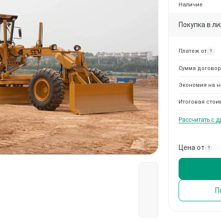
Наличие
Покупка в ли
Платеж от
?
Сумма договор
Экономия на н
Итоговая стои
Рассчитать с 
Цена от
?
П