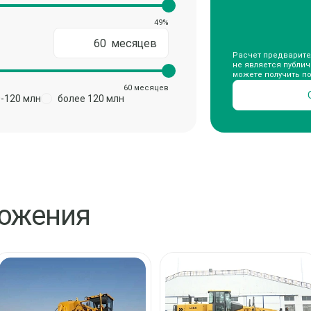
49%
Расчет предварите
не является публи
можете получить п
60 месяцев
0-120 млн
более 120 млн
ложения