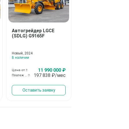
Автогрейдер
LGCE
Автогрейдер
LGCE
(SDLG) G9165F
(SDLG) G9190F
Новый, 2024
Новый, 2023
В наличии
В наличии
11 990 000 ₽
12 800 00
Цена от
Цена от
?
?
197 838
₽/мес
211 203
₽/м
Платеж от
Платеж от
?
?
Оставить заявку
Оставить заявку