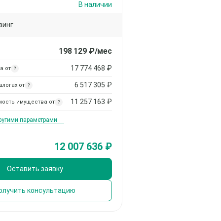
В наличии
зинг
198 129
₽/мес
17 774 468
₽
а от
?
6 517 305
₽
алогах от
?
11 257 163
₽
мость имущества от
?
другими параметрами
12 007 636 ₽
Оставить заявку
олучить консультацию