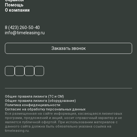
Помощь
О компании
8 (423) 260-50-40
info@timeleasing.ru
Заказать звонок
Общие правила лизинга (ТС и СМ)
Общие правила лизинга (оборудование)
Политика конфиденциальности
Согласие на обработку персональных данных
Вся размещенная на сайте информация, касающаяся лизинговых
программ, предложений и акций, носит справочный характер и не
является публичной офертой. При использовании материалов с
данного сайта должна быть обязательно указана ссылка на
timeleasing.ru.