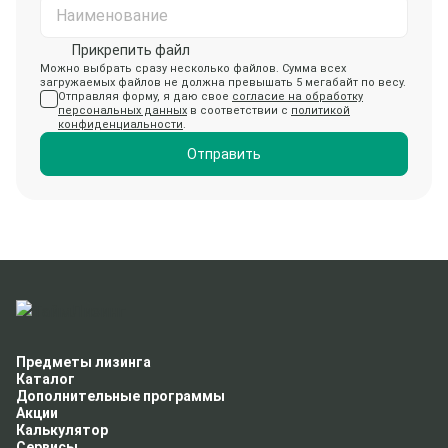
Наименование
Прикрепить файл
Можно выбрать сразу несколько файлов. Сумма всех
загружаемых файлов не должна превышать 5 мегабайт по весу.
Отправляя форму, я даю свое
согласие на обработку
персональных данных
в соответствии с
политикой
конфиденциальности
.
Отправить
Предметы лизинга
Каталог
Дополнительные программы
Акции
Калькулятор
Сервисы