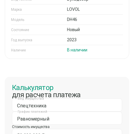
LOVOL
Марка
DH46
Модель
Новый
Состояние
2023
Год выпуска
В наличии
Наличие
Калькулятор
для расчета платежа
Вид имущества
Спецтехника
График платежей
Равномерный
Стоимость имущества