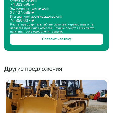
Сумма договора
?
74 003 696
₽
Экономия на налогах до
?
27 134 688
₽
Итоговая стоимость имущества от
?
46 869 007
₽
Расчет предварительный, не включает страхование и не
является публичной офертой. Точные расчеты вы можете
получить после оформления заявки.
Оставить заявку
Другие предложения