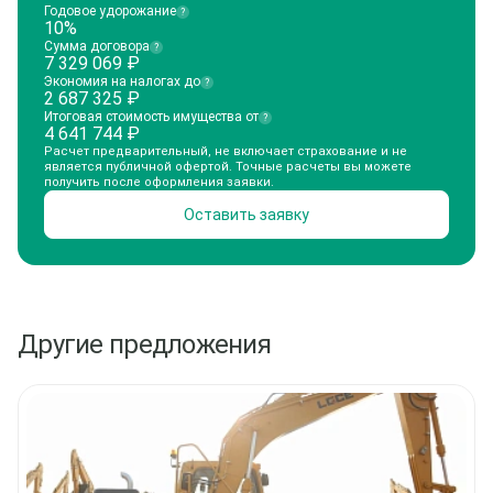
Годовое удорожание
?
10%
Сумма договора
?
7 329 069
₽
Экономия на налогах до
?
2 687 325
₽
Итоговая стоимость имущества от
?
4 641 744
₽
Расчет предварительный, не включает страхование и не
является публичной офертой. Точные расчеты вы можете
получить после оформления заявки.
Оставить заявку
Другие предложения