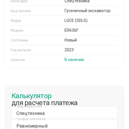
Спецтехника
Категория
Гусеничный экскаватор
Вид техники
LGCE (SDLG)
Марка
ER636F
Модель
Новый
Состояние
2023
Год выпуска
В наличии
Наличие
Калькулятор
для расчета платежа
Вид имущества
Спецтехника
График платежей
Равномерный