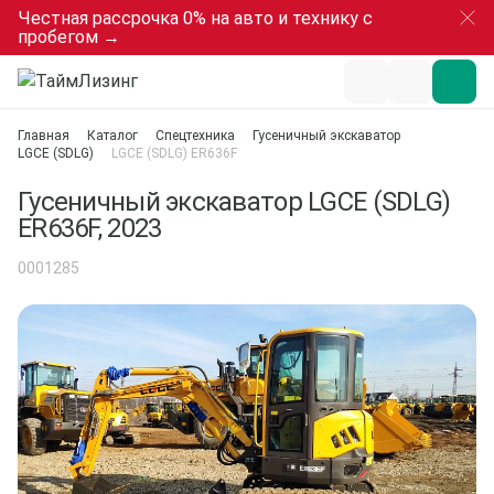
Честная рассрочка 0% на авто и технику с
пробегом →
Главная
Каталог
Спецтехника
Гусеничный экскаватор
LGCE (SDLG)
LGCE (SDLG) ER636F
Гусеничный экскаватор LGCE (SDLG)
ER636F, 2023
0001285