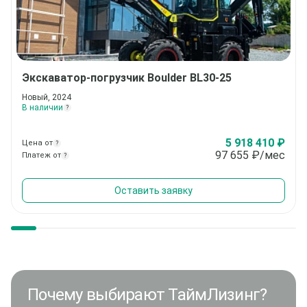
Экскаватор-погрузчик
Boulder BL30-25
Новый, 2024
В наличии
?
5 918 410 ₽
Цена от
?
97 655
₽/мес
Платеж от
?
Оставить заявку
Почему выбирают ТаймЛизинг?