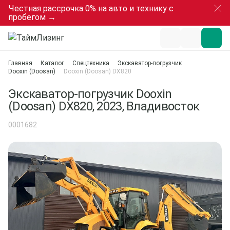
Честная рассрочка 0% на авто и технику с
пробегом →
Главная
Каталог
Спецтехника
Экскаватор-погрузчик
Dooxin (Doosan)
Dooxin (Doosan) DX820
Экскаватор-погрузчик Dooxin
(Doosan) DX820, 2023, Владивосток
0001682