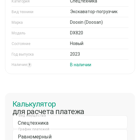
Спецтехника
Категория
Экскаватор-погрузчик
Вид техники
Dooxin (Doosan)
Марка
DX820
Модель
Новый
Состояние
2023
Год выпуска
В наличии
Наличие
?
Калькулятор
для расчета платежа
Вид имущества
Спецтехника
График платежей
Равномерный