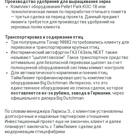
Производство удобрений для выращивания зерна
Комплект оборудования Pellet Park КОС-1В или
технологическая линия по переработке птичьего помёта
— третья сделка за период проекта. Данный предмет
лизинга требуется для производства удобрений на
зерновых полях клиента.
Транспортировка и содержание птиц
Три полуприцепа Тонар 98882 потребовались клиенту для
перевозки и транспортировки крупных птиц.
Изотермический автофургон ГАЗ ГАЗель NEXT также
называют “цыплятовозом”. Такое транспортное средство
оптимально для безопасной перевозки цыплят за счет
полноценной оборудованной системы климат-контроля.
Для автоматического кормления и поения птиц
ТаймЛизинг профинансировал шесть комплектов
оборудования Big Dutchman. Интересно, что это
единственное оборудование из списка сделок, которое
поставляется из-за рубежа, завода в Германии
, через
официального дилера Big Dutchman.
По словам менеджера Ларисы З., с клиентом установлены
долгосрочные и надежные партнерские отношения.
Инвестиционный проект еще не закончен, клиент и далее
планирует заключать с ТаймЛизинг сделки для
модернизации птицефабрики.