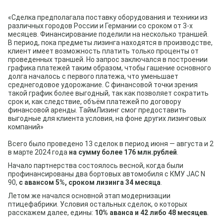
«Сделка предполагала поставку оборудования и техники из
различных городов России и Германии со сроком от 3-х
месяцев. Финансирование поделили на несколько траншей.
В период, пока предметы лизинга находятся в производстве,
клиент имеет возможность платить только проценты от
проведенных траншей. Но запрос заключался в построении
графика платежей таким образом, чтобы гашение основного
долга началось с первого платежа, что уменьшает
среднегодовое удорожание. С финансовой точки зрения
такой график более выгодный, так как позволяет сократить
срок и, как следствие, объём платежей по договору
финансовой аренды. ТаймЛизинг смог предоставить
выгодные для клиента условия, на фоне других лизинговых
компаний»
Всего было проведено 13 сделок в период июня — августа и 2
в марте 2024 года
на сумму более 176 млн.рублей
.
Начало партнерства состоялось весной, когда были
профинансированы два бортовых автомобиля с КМУ JAC N
90,
с авансом 5%, сроком лизинга 34 месяца
.
Летом же начался основной этап модернизации
птицефабрики. Условия остальных сделок, о которых
расскажем далее, едины:
10% аванса и 42 либо 48 месяцев
.