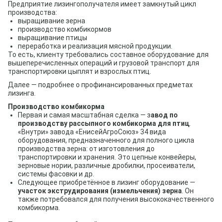
Предприятие лизингополучателя имеет замкнутый цикл
производства:
выращивание зерна
производство комбикормов
выращивание птицы
переработка и реализация мясной продукции.
То есть, клиенту требовались составное оборудование для
вышеперечисленных операций и грузовой транспорт для
транспортировки цыплят и взрослых птиц.
Далее — подробнее о профинансированных предметах
лизинга.
Производство комбикорма
Первая и самая масштабная сделка — з
авод по
производству рассыпного комбикорма для птиц
.
«Внутри» завода «ЕнисейАгроСоюз» 34 вида
оборудования, предназначенного для полного цикла
производства зерна: от изготовления до
транспортировки и хранения. Это цепные конвейеры,
зерновые нории, различные дробилки, просеиватели,
системы фасовки и др.
Следующее приобретённое в лизинг оборудование —
участок экструдирования (измельчения) зерна
. Он
также потребовался для получения высококачественного
комбикорма.