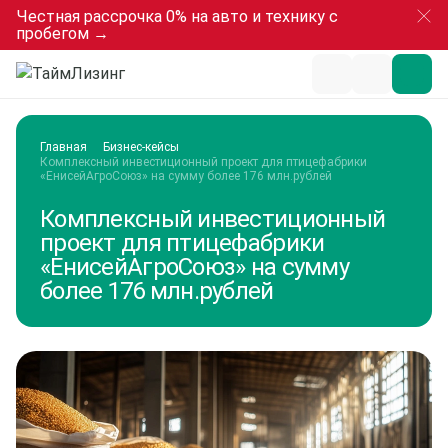
Честная рассрочка 0% на авто и технику с
пробегом →
Главная
Бизнес-кейсы
Комплексный инвестиционный проект для птицефабрики 
«ЕнисейАгроСоюз» на сумму более 176 млн.рублей
Комплексный инвестиционный
проект для птицефабрики
«ЕнисейАгроСоюз» на сумму
более 176 млн.рублей