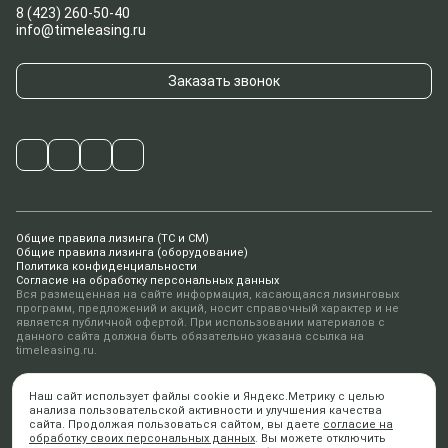
8 (423) 260-50-40
info@timeleasing.ru
Заказать звонок
Общие правила лизинга (ТС и СМ)
Общие правила лизинга (оборудование)
Политика конфиденциальности
Согласие на обработку персональных данных
Вся размещенная на сайте информация, касающаяся лизинговых
программ, предложений и акций, носит справочный характер и не
является публичной офертой. При использовании материалов с
данного сайта должна быть обязательно указана ссылка на
timeleasing.ru.
© 2010-2026 ООО «ТаймЛизинг»
Наш сайт использует файлы cookie и Яндекс.Метрику с целью
Дизайн ANFALOVA.ART
анализа пользовательской активности и улучшения качества
Разработка
digital-агентство AiR
сайта. Продолжая пользоваться сайтом, вы даете
согласие на
обработку своих персональных данных
. Вы можете отключить