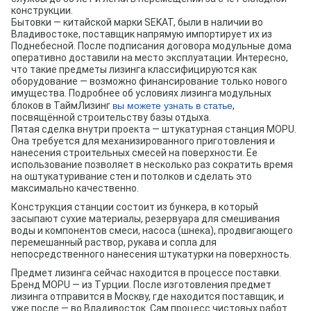
конструкции.
Бытовки — китайской марки SEKAT, были в наличии во
Владивостоке, поставщик напрямую импортирует их из
Поднебесной. После подписания договора модульные дома
оперативно доставили на место эксплуатации. Интересно,
что такие предметы лизинга классифицируются как
оборудование — возможно финансирование только нового
имущества. Подробнее об условиях лизинга модульных
вы можете узнать в статье
блоков в ТаймЛизинг
,
посвящённой строительству базы отдыха.
Пятая сделка внутри проекта — штукатурная станция MOPU.
Она требуется для механизированного приготовления и
нанесения строительных смесей на поверхности. Ее
использование позволяет в несколько раз сократить время
на оштукатуривание стен и потолков и сделать это
максимально качественно.
Конструкция станции состоит из бункера, в который
засыпают сухие материалы, резервуара для смешивания
воды и компонентов смеси, насоса (шнека), продвигающего
перемешанный раствор, рукава и сопла для
непосредственного нанесения штукатурки на поверхность.
Предмет лизинга сейчас находится в процессе поставки.
Бренд MOPU — из Турции. После изготовления предмет
лизинга отправится в Москву, где находится поставщик, и
уже после — во Владивосток. Сам процесс чистовых работ