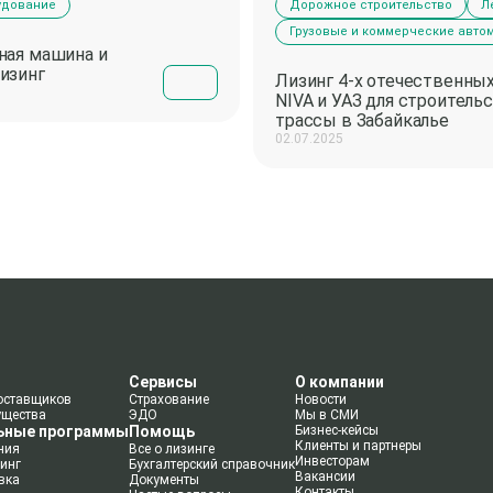
удование
Дорожное строительство
Л
Грузовые и коммерческие авто
ная машина и
лизинг
Лизинг 4-х отечественны
NIVA и УАЗ для строитель
трассы в Забайкалье
02.07.2025
Сервисы
О компании
оставщиков
Страхование
Новости
ущества
ЭДО
Мы в СМИ
ьные программы
Помощь
Бизнес-кейсы
Клиенты и партнеры
ния
Все о лизинге
Инвесторам
инг
Бухгалтерский справочник
Вакансии
вка
Документы
Контакты