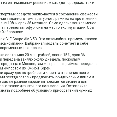
т их оптимальным решением как для городских, так и
спортных средств заключается в сохранении свежести
ние заданного температурного режима на протяжении
ванс 10% и срок 36 месяцев. Сама сделка заняла менее
ель перевез автофургоны на место эксплуатации. Оба
в Хабаровске.
enz GLE Coupe AMG 53. Это автомобиль премиум-класса
ика компании. Выбранная модель сочетает в себе
современные технологии.
и составила 20 млн. рублей, аванс 15%, срок 36
и передача заняло около 2 недель, поскольку
 продавца в Москве,там же прошла приёмка-передача.
м импортом из Южной Кореи.
и сразу две потребности клиента в течение всего
нии всегда готовы предложить юридическим лицам и
 самые разные варианты предметов лизинга для
, а также для личного пользования.
Оставляйте
 узнать подробнее об условиях приобретения нужных