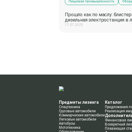
Пищевая промышленность
Обор
Прошло как по маслу: блистер
дизельная электростанция в 
17.07.2025
Предметы лизинга
Каталог
Спецтехника
Предложения п
Грузовые автомобили
Реализация им
Коммерческие автомобили
Дополнител
Легковые автомобили
Финансовая ли
Автобусы
Возвратный лиз
Мототехника
Плавающая ста
Оборудование