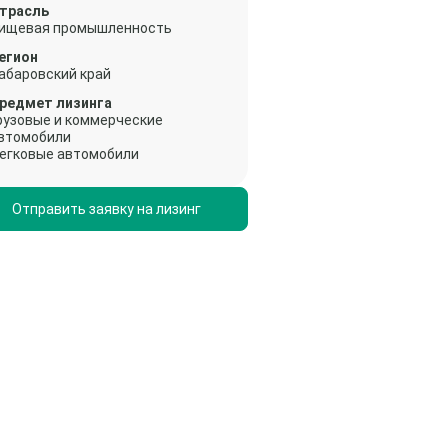
трасль
ищевая промышленность
егион
абаровский край
редмет лизинга
рузовые и коммерческие
втомобили
егковые автомобили
Отправить заявку на лизинг