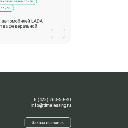
егковые автомобили
Прочее
Легковые авт
мобили
Bentley Bentayga под 
сделка ТаймЛизинг за 
х автомобилей LADA
24.04.2025
ства федеральной
8 (423) 260-50-40
info@timeleasing.ru
Заказать звонок