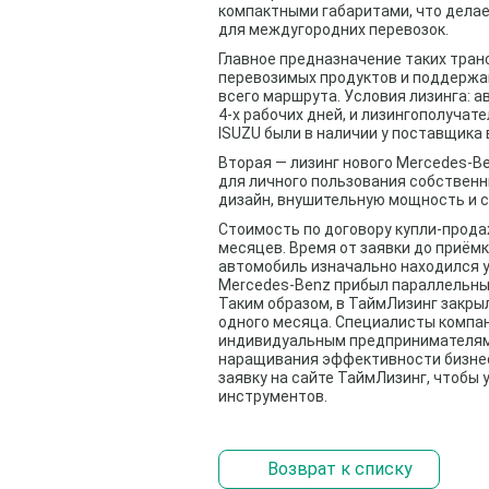
компактными габаритами, что делае
для междугородних перевозок.
Главное предназначение таких тран
перевозимых продуктов и поддержа
всего маршрута. Условия лизинга: а
4-х рабочих дней, и лизингополучат
ISUZU были в наличии у поставщика 
Вторая — лизинг нового Mercedes-B
для личного пользования собственн
дизайн, внушительную мощность и 
Стоимость по договору купли-продаж
месяцев. Время от заявки до приёмк
автомобиль изначально находился у
Mercedes-Benz прибыл параллельны
Таким образом, в ТаймЛизинг закрыл
одного месяца. Специалисты компа
индивидуальным предпринимателям
наращивания эффективности бизнеса
заявку на сайте ТаймЛизинг
, чтобы
инструментов.
Возврат к списку