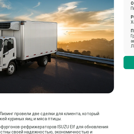
О
П
Р
Х
П
Г
а
Л
изинг провели две сделки для клиента, который
ей куриных яиц и мяса птицы.
офургонов-рефрижераторов ISUZU Elf для обновления
вестны своей надежностью, экономичностью и