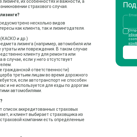
 лизинге, их особенностях и важности, а
Под
озникновении страхового случая.
 лизинге?
Emai
предусмотрено несколько видов
ресы как клиента, так и лизингодателя.
Отпр
обра
(КАСКО и др.)
соот
редмета лизинга (например, автомобиля или
конф
е утраты или повреждения. В таком случае
едственно клиенту для ремонта или
в случае, если у него отсутствует
елем.
е гражданской ответственности)
ущерба третьим лицам во время дорожного
ребуется, если автотранспорт не способен
час и не используется для езды по дорогам
угими автомобилями.
?
т список аккредитованных страховых
чает, и клиент выбирает страховщика из
 страховой компании есть опредёленные