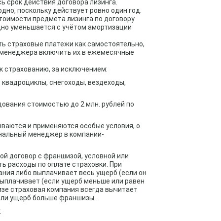
ь срок действия договора лизинга.
дно, поскольку действует ровно один год.
тоимости предмета лизинга по договору
дно уменьшается с учётом амортизации
ь страховые платежи как самостоятельно,
о менеджера включить их в ежемесячные
к страхованию, за исключением:
 квадроциклы, снегоходы, вездеходы,
дования стоимостью до 2 млн. рублей по
ываются и применяются особые условия, о
нальный менеджер в компании-
й договор с франшизой, условной или
ь расходы по оплате страховки. При
ния либо выплачивает весь ущерб (если он
выплачивает (если ущерб меньше или равен
изе страховая компания всегда вычитает
сли ущерб больше франшизы.
: