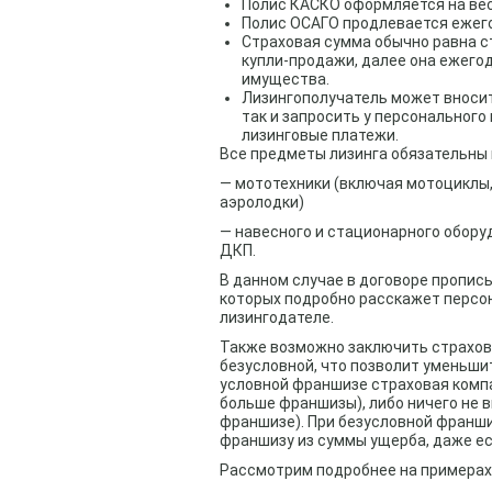
Полис КАСКО оформляется на вес
Полис ОСАГО продлевается ежего
Страховая сумма обычно равна с
купли-продажи, далее она ежего
имущества.
Лизингополучатель может вносит
так и запросить у персональног
лизинговые платежи.
Все предметы лизинга обязательны 
— мототехники (включая мотоциклы,
аэролодки)
— навесного и стационарного обору
ДКП.
В данном случае в договоре пропис
которых подробно расскажет персо
лизингодателе.
Также возможно заключить страхово
безусловной, что позволит уменьшит
условной франшизе страховая компа
больше франшизы), либо ничего не 
франшизе). При безусловной франш
франшизу из суммы ущерба, даже е
Рассмотрим подробнее на примерах