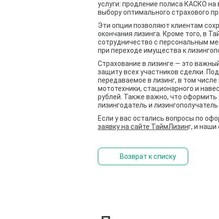
услуги: продление полиса КАСКО на
выбору оптимального страхового пр
Эти опции позволяют клиентам сох
окончания лизинга. Кроме того, в 
сотрудничество с персональным ме
при переходе имущества к лизингоп
Страхование в лизинге — это важн
защиту всех участников сделки. По
передаваемое в лизинг, в том числ
мототехники, стационарного и наве
рублей. Также важно, что оформить
лизингодатель и лизингополучатель 
Если у вас остались вопросы по оф
заявку на сайте ТаймЛизин
г, и наш
Возврат к списку