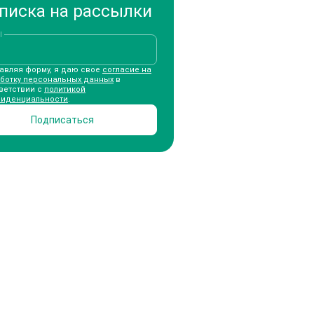
писка на рассылки
l
авляя форму, я даю свое
согласие на
ботку персональных данных
в
ветствии с
политикой
иденциальности
.
Подписаться