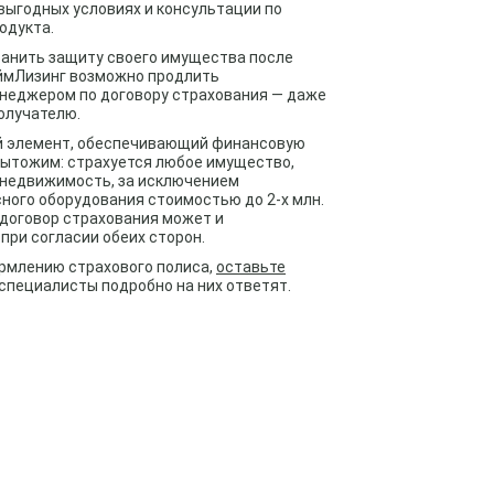
 выгодных условиях и консультации по
одукта.
ранить защиту своего имущества после
ТаймЛизинг возможно продлить
неджером по договору страхования — даже
олучателю.
ый элемент, обеспечивающий финансовую
дытожим: страхуется любое имущество,
е недвижимость, за исключением
сного оборудования стоимостью до 2-х млн.
 договор страхования может и
при согласии обеих сторон.
ормлению страхового полиса,
оставьте
и специалисты подробно на них ответят.