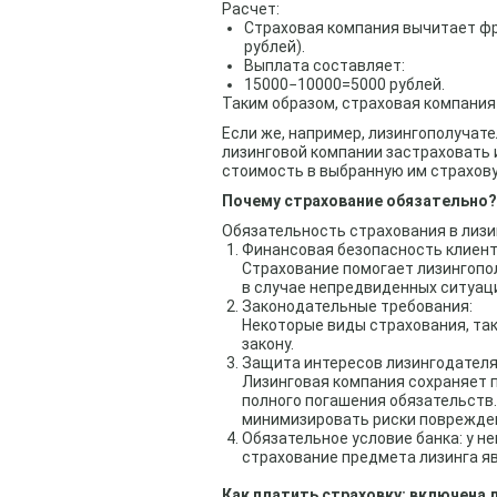
Расчет:
Страховая компания вычитает фра
рублей).
Выплата составляет:
15000−10000=5000 рублей.
Таким образом, страховая компания 
Если же, например, лизингополучат
лизинговой компании застраховать
стоимость в выбранную им страхов
Почему страхование обязательно?
Обязательность страхования в лизи
Финансовая безопасность клиент
Страхование помогает лизингопо
в случае непредвиденных ситуац
Законодательные требования:
Некоторые виды страхования, так
закону.
Защита интересов лизингодателя
Лизинговая компания сохраняет 
полного погашения обязательств.
минимизировать риски поврежден
Обязательное условие банка: у 
страхование предмета лизинга я
Как платить страховку: включена 