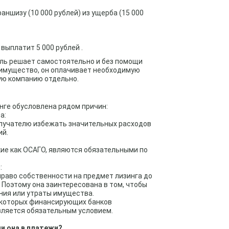
ншизу (10 000 рублей) из ущерба (15 000
выплатит 5 000 рублей .
ель решает самостоятельно и без помощи
 имущество, он оплачивает необходимую
ую компанию отдельно.
нге обусловлена рядом причин:
а:
лучателю избежать значительных расходов
ий.
ие как ОСАГО, являются обязательными по
:
право собственности на предмет лизинга до
 Поэтому она заинтересована в том, чтобы
ия или утраты имущества.
некоторых финансирующих банков
вляется обязательным условием.
ли она в платежи?