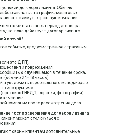
т условий договора лизинга. Обычно
либо включаться в график лизинговых
лачивает сумму в страховую компанию.
уществляется на весь период договора
егодно, пока действует договор лизинга.
вой случай?
ругое событие, предусмотренное страховым
если это ДТП).
исшествия и повреждения.
сообщить о случившемся в течение срока,
я (обычно 24–48 часов).
ей и уведомить персонального менеджера о
его инструкциям.
(протокол ГИБДД, справки, фотографии)
ую компанию.
вой компании после рассмотрения дела.
ание после завершения договора лизинга
 клиент может столкнуться с
хования.
агают своим клиентам дополнительные