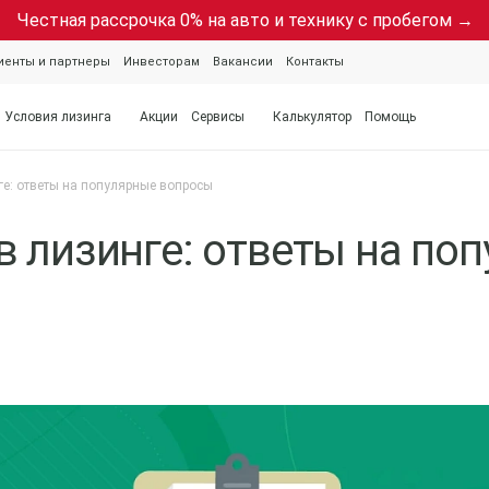
Честная рассрочка 0% на авто и технику с пробегом →
иенты и партнеры
Инвесторам
Вакансии
Контакты
Условия лизинга
Акции
Сервисы
Калькулятор
Помощь
ге: ответы на популярные вопросы
в лизинге: ответы на по