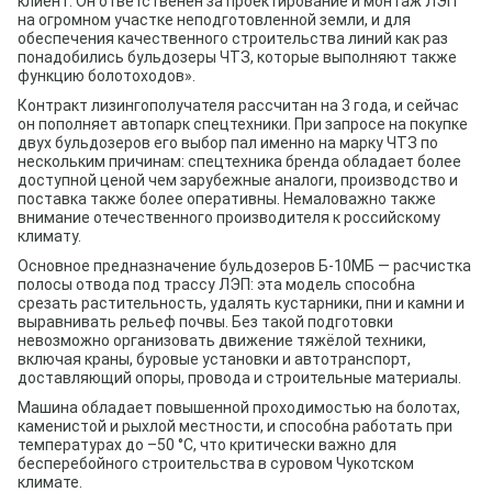
клиент. Он ответственен за проектирование и монтаж ЛЭП
на огромном участке неподготовленной земли, и для
обеспечения качественного строительства линий как раз
понадобились бульдозеры ЧТЗ, которые выполняют также
функцию болотоходов».
Контракт лизингополучателя рассчитан на 3 года, и сейчас
он пополняет автопарк спецтехники. При запросе на покупке
двух бульдозеров его выбор пал именно на марку ЧТЗ по
нескольким причинам: спецтехника бренда обладает более
доступной ценой чем зарубежные аналоги, производство и
поставка также более оперативны. Немаловажно также
внимание отечественного производителя к российскому
климату.
Основное предназначение бульдозеров Б-10МБ — расчистка
полосы отвода под трассу ЛЭП: эта модель способна
срезать растительность, удалять кустарники, пни и камни и
выравнивать рельеф почвы. Без такой подготовки
невозможно организовать движение тяжёлой техники,
включая краны, буровые установки и автотранспорт,
доставляющий опоры, провода и строительные материалы.
Машина обладает повышенной проходимостью на болотах,
каменистой и рыхлой местности, и способна работать при
температурах до –50 °C, что критически важно для
бесперебойного строительства в суровом Чукотском
климате.