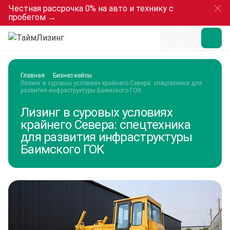
Честная рассрочка 0% на авто и технику с
пробегом →
Главная
Бизнес-кейсы
Лизинг в суровых условиях крайнего Севера: спецтехника для 
развития инфраструктуры Баимского ГОК
Лизинг в суровых условиях
крайнего Севера: спецтехника
для развития инфраструктуры
Баимского ГОК